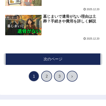
2025.12.20
墓じまいで遺骨がない理由は土
墓じまい
葬？手続きや費用を詳しく解説
2025.12.20
次のページ
次
1
2
3
へ