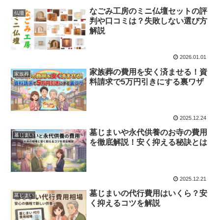
なごみ工房のミニ仏壇セットの評
仏壇
判や口コミは？失敗しない選び方
解説
2026.01.01
家族葬の費用を安く済ませる！資
家族葬
料請求で5万円引きにする裏ワザ
2025.12.24
墓じまいや永代供養のお寺の費用
墓じまい
を徹底解説！安く抑える秘訣とは
2025.12.21
墓じまいの代行費用はいくら？安
墓じまい
く抑えるコツを解説