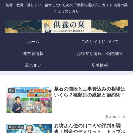
納骨・散骨・墓じまい。後悔しないための「供養の選び方」ガイド 供養の栞
（くようのしおり）
ホーム
このサイトについて
運営者情報
お役立ち情報・公的機関
墓じまい
新着情報
墓石の値段と工事費込みの相場は
墓石
いくら？種類別の総額と節約術！
2026.03.19
お坊さん便の口コミや評判を調
葬儀の準備
査！料金やデメリット、トラブル