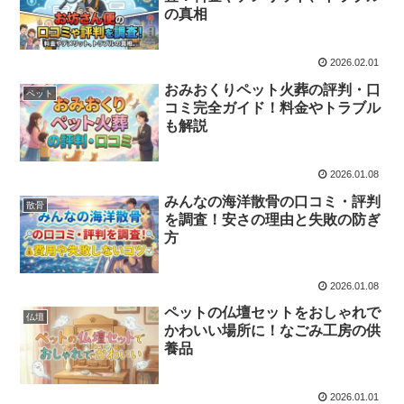
の真相
2026.02.01
おみおくりペット火葬の評判・口
ペット
コミ完全ガイド！料金やトラブル
も解説
2026.01.08
みんなの海洋散骨の口コミ・評判
散骨
を調査！安さの理由と失敗の防ぎ
方
2026.01.08
ペットの仏壇セットをおしゃれで
仏壇
かわいい場所に！なごみ工房の供
養品
2026.01.01