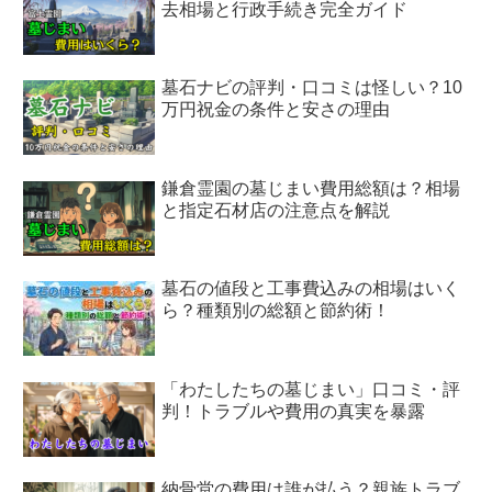
去相場と行政手続き完全ガイド
墓石ナビの評判・口コミは怪しい？10
万円祝金の条件と安さの理由
鎌倉霊園の墓じまい費用総額は？相場
と指定石材店の注意点を解説
墓石の値段と工事費込みの相場はいく
ら？種類別の総額と節約術！
「わたしたちの墓じまい」口コミ・評
判！トラブルや費用の真実を暴露
納骨堂の費用は誰が払う？親族トラブ