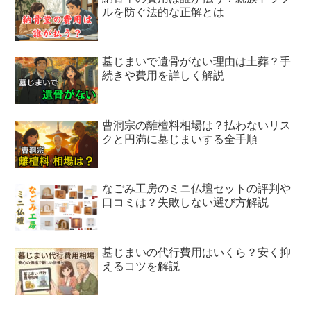
ルを防ぐ法的な正解とは
墓じまいで遺骨がない理由は土葬？手
続きや費用を詳しく解説
曹洞宗の離檀料相場は？払わないリス
クと円満に墓じまいする全手順
なごみ工房のミニ仏壇セットの評判や
口コミは？失敗しない選び方解説
墓じまいの代行費用はいくら？安く抑
えるコツを解説