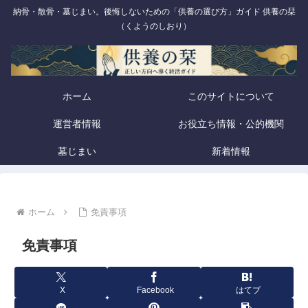
納骨・散骨・墓じまい。後悔しないための「供養の選び方」ガイド 供養の栞
（くようのしおり）
ホーム
このサイトについて
運営者情報
お役立ち情報・公的機関
墓じまい
新着情報
ホーム
免責事項
免責事項
X
Facebook
はてブ