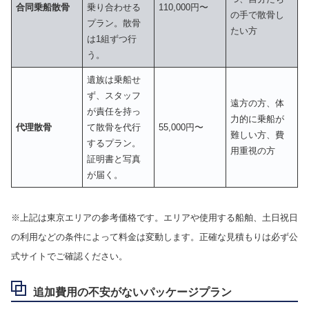
合同乗船散骨
乗り合わせる
110,000円〜
の手で散骨し
プラン。散骨
たい方
は1組ずつ行
う。
遺族は乗船せ
ず、スタッフ
遠方の方、体
が責任を持っ
力的に乗船が
代理散骨
て散骨を代行
55,000円〜
難しい方、費
するプラン。
用重視の方
証明書と写真
が届く。
※上記は東京エリアの参考価格です。エリアや使用する船舶、土日祝日
の利用などの条件によって料金は変動します。正確な見積もりは必ず公
式サイトでご確認ください。
追加費用の不安がないパッケージプラン