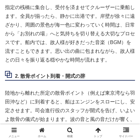
指定の桟橋に集合し、受付を済ませてクルーザーに乗船し
ます。全員が揃ったら、静かに出港です。岸壁が徐々に遠
ざかり、周囲の景色が海一色に変わっていく時間は、日常
から「お別れの場」へと気持ちを切り替える大切なプロセ
スです。船内では、故人様が好きだった音楽（BGM）を
流すこともできます。思い出の曲に包まれながら、故人様
との日々を振り返る穏やかな時間が流れます。
2. 散骨ポイント到着・開式の辞
陸地から離れた所定の散骨ポイント（例えば東京湾なら羽
田沖など）に到着すると、船はエンジンをスローにし、安
定させます。司会進行役のスタッフが開式を告げ、いよい
よ散骨の儀式が始まります。波の音と風の音だけが響く、
厳粛な瞬間です。
メニュー
ホーム
検索
トップ
サイドバー