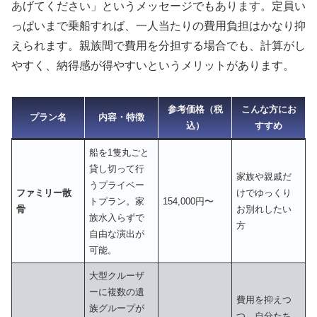
あげてください」というメッセージでもあります。定員い
っぱいまで乗船すれば、一人当たりの費用負担はかなり抑
えられます。親族間で費用を分担する場合でも、計算がし
やすく、納得感が得やすいというメリットがあります。
参考価格（税
こんな方にお
プラン名
内容・特徴
込）
すすめ
船を1隻丸ごと
貸し切って行
家族や親戚だ
うプライベー
ファミリー散
けでゆっくり
トプラン。家
154,000円〜
骨
お別れしたい
族水入らずで
方
自由な演出が
可能。
大型クルーザ
ーに複数の遺
費用を抑えつ
族グループが
つ、自分たち